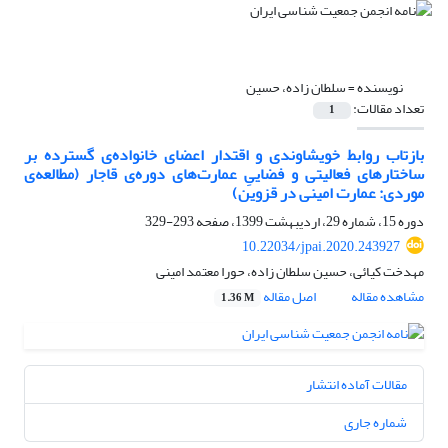
نویسنده =
سلطان زاده، حسین
تعداد مقالات:
1
بازتاب روابط خویشاوندی و اقتدار اعضای خانواده‌ی گسترده بر
ساختارهای فعالیتی و فضاییِ عمارت‌های دوره‌ی قاجار (مطالعه‌ی
موردی: عمارت امینی در قزوین)
دوره 15، شماره 29، اردیبهشت 1399، صفحه
293-329
10.22034/jpai.2020.243927
مهدخت کیائی، حسین سلطان زاده، حورا معتمد امینی
مشاهده مقاله
اصل مقاله
1.36 M
مقالات آماده انتشار
شماره جاری