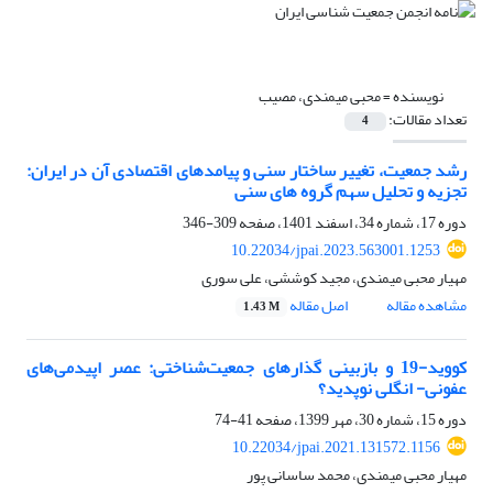
نویسنده =
محبی میمندی، مصیب
تعداد مقالات:
4
رشد جمعیت، تغییر ساختار سنی و پیامدهای اقتصادی آن در ایران:
تجزیه و تحلیل سهم گروه های سنی
دوره 17، شماره 34، اسفند 1401، صفحه
309-346
10.22034/jpai.2023.563001.1253
مهیار محبی میمندی، مجید کوششی، علی سوری
مشاهده مقاله
اصل مقاله
1.43 M
کووید-19 و بازبینی گذارهای جمعیت‌شناختی: عصر اپیدمی‌های
عفونی- انگلی نوپدید؟
دوره 15، شماره 30، مهر 1399، صفحه
41-74
10.22034/jpai.2021.131572.1156
مهیار محبی میمندی، محمد ساسانی پور