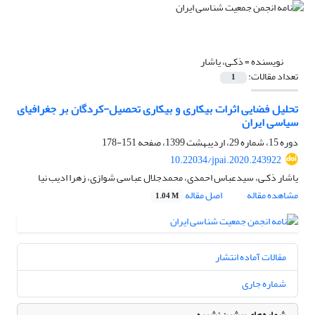
نویسنده =
ذکـی، یاشار
تعداد مقالات:
1
تحلیل فضایی اثرات بیکاری و بیکاری تحصیل-کردگان بر جغرافیای
سیاسی ایران
دوره 15، شماره 29، اردیبهشت 1399، صفحه
151-178
10.22034/jpai.2020.243922
یاشار ذکـی، سیدعباس احمدی، محمدجلال عباسی شوازی، زهرا ادیب نیا
مشاهده مقاله
اصل مقاله
1.04 M
مقالات آماده انتشار
شماره جاری
شماره‌های پیشین نشریه