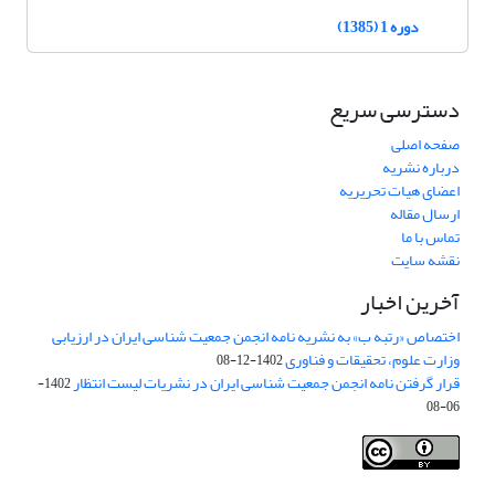
دوره 1 (1385)
دسترسی سریع
صفحه اصلی
درباره نشریه
اعضای هیات تحریریه
ارسال مقاله
تماس با ما
نقشه سایت
آخرین اخبار
اختصاص «رتبه ب» به نشریه نامه انجمن جمعیت شناسی ایران در ارزیابی
وزارت علوم، تحقیقات و فناوری
1402-12-08
قرار گرفتن نامه انجمن جمعیت شناسی ایران در نشریات لیست انتظار
1402-
06-08
Creative Commons Attribution 4.0
This work is licensed under a