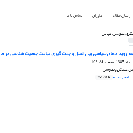
ارسال مقاله
داوران
تماس با ما
ری ندوشن، عباس
عه, رویدادهای سیاسی بین الملل و جهت گیری مباحث جمعیت شناسی در ق
81-103
باس عسکری ندوشن
اصل مقاله
755.88 K