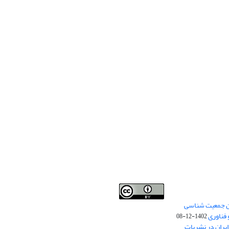
من جمعیت شناسی
Creative Commons
This work is licensed under a
 فناوری
Attribution 4.0 International License
1402-12-08
.
یران در نشریات