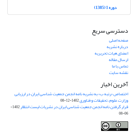
دوره 1 (1385)
دسترسی سریع
صفحه اصلی
درباره نشریه
اعضای هیات تحریریه
ارسال مقاله
تماس با ما
نقشه سایت
آخرین اخبار
اختصاص «رتبه ب» به نشریه نامه انجمن جمعیت شناسی ایران در ارزیابی
وزارت علوم، تحقیقات و فناوری
1402-12-08
قرار گرفتن نامه انجمن جمعیت شناسی ایران در نشریات لیست انتظار
1402-
06-08
Creative Commons Attribution 4.0
This work is licensed under a