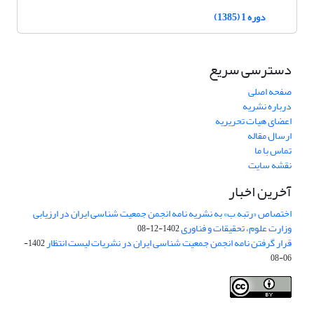
دوره 1 (1385)
دسترسی سریع
صفحه اصلی
درباره نشریه
اعضای هیات تحریریه
ارسال مقاله
تماس با ما
نقشه سایت
آخرین اخبار
اختصاص «رتبه ب» به نشریه نامه انجمن جمعیت شناسی ایران در ارزیابی
وزارت علوم، تحقیقات و فناوری
1402-12-08
قرار گرفتن نامه انجمن جمعیت شناسی ایران در نشریات لیست انتظار
1402-
06-08
Creative Commons Attribution 4.0
This work is licensed under a