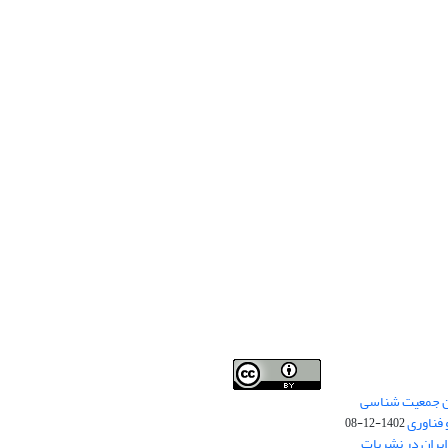
من جمعیت شناسی
Creative Commons
This work is licensed under a
 فناوری
Attribution 4.0 International License
1402-12-08
.
یران در نشریات