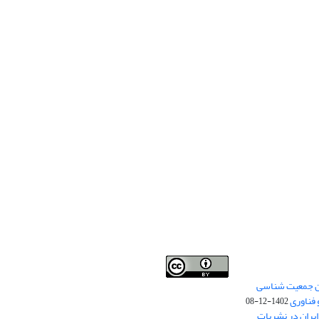
من جمعیت شناسی
Creative Commons
This work is licensed under a
 فناوری
Attribution 4.0 International License
1402-12-08
.
یران در نشریات