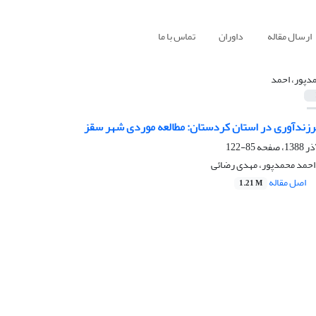
ارسال مقاله
داوران
تماس با ما
دپور، احمد
رزندآوری در استان کردستان: مطالعه موردی شهر سقز
85-122
حمد محمدپور، مهدی رضائی
اصل مقاله
1.21 M