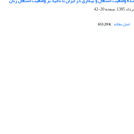
ینده وضعیت اشتغال و بیکاری در ایران با تاکید بر وضعیت اشتغال زنان
20-42
اصل مقاله
653.29 K