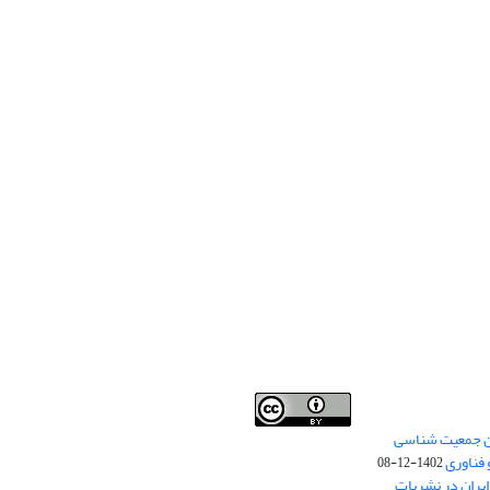
من جمعیت شناسی
Creative Commons
This work is licensed under a
 فناوری
Attribution 4.0 International License
1402-12-08
.
یران در نشریات