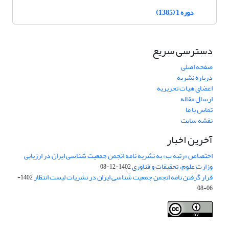
دوره 1 (1385)
دسترسی سریع
صفحه اصلی
درباره نشریه
اعضای هیات تحریریه
ارسال مقاله
تماس با ما
نقشه سایت
آخرین اخبار
اختصاص «رتبه ب» به نشریه نامه انجمن جمعیت شناسی ایران در ارزیابی
وزارت علوم، تحقیقات و فناوری
1402-12-08
قرار گرفتن نامه انجمن جمعیت شناسی ایران در نشریات لیست انتظار
1402-
06-08
Creative Commons Attribution 4.0
This work is licensed under a