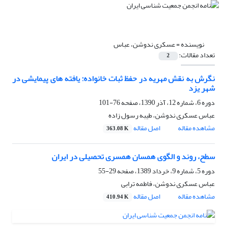
نویسنده =
عسکری ندوشن، عباس
تعداد مقالات:
2
نگرش به نقش مهریه در حفظ ثبات خانواده: یافته های پیمایشی در
شهر یزد
دوره 6، شماره 12، آذر 1390، صفحه
76-101
عباس عسکری ندوشن، طیبه رسول زاده
مشاهده مقاله
اصل مقاله
363.08 K
سطح، روند و الگوی همسان همسری تحصیلی در ایران
دوره 5، شماره 9، خرداد 1389، صفحه
29-55
عباس عسکری ندوشن، فاطمه ترابی
مشاهده مقاله
اصل مقاله
410.94 K