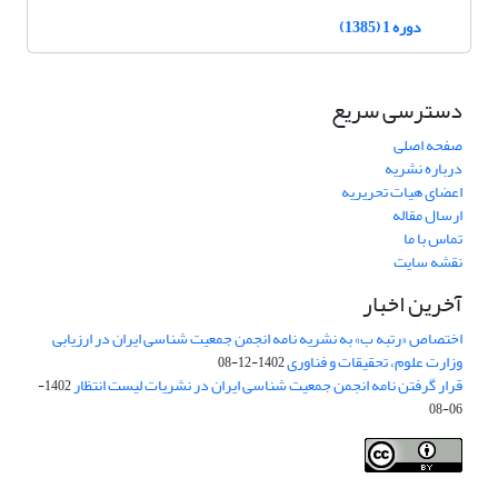
دوره 1 (1385)
دسترسی سریع
صفحه اصلی
درباره نشریه
اعضای هیات تحریریه
ارسال مقاله
تماس با ما
نقشه سایت
آخرین اخبار
اختصاص «رتبه ب» به نشریه نامه انجمن جمعیت شناسی ایران در ارزیابی
وزارت علوم، تحقیقات و فناوری
1402-12-08
قرار گرفتن نامه انجمن جمعیت شناسی ایران در نشریات لیست انتظار
1402-
06-08
Creative Commons Attribution 4.0
This work is licensed under a