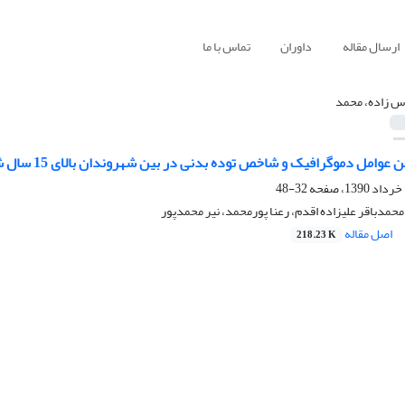
ارسال مقاله
داوران
تماس با ما
س زاده، محمد
عوامل دموگرافیک و شاخص توده بدنی در بین شهروندان بالای 15 سال شهر تبریز
32-48
حمدباقر علیزاده اقدم، رعنا پورمحمد، نیر محمدپور
اصل مقاله
218.23 K