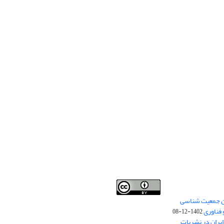
من جمعیت شناسی
Creative Commons
This work is licensed under a
 فناوری
Attribution 4.0 International License
1402-12-08
.
یران در نشریات