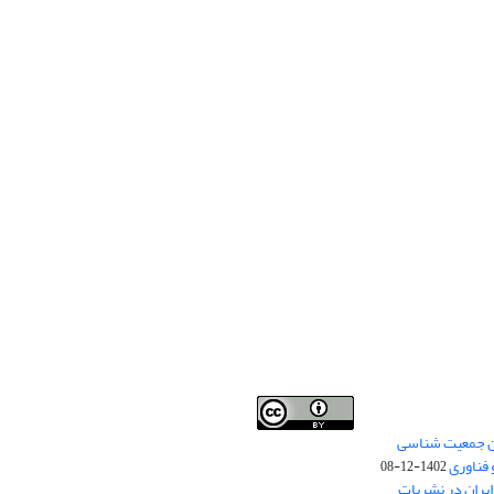
من جمعیت شناسی
Creative Commons
This work is licensed under a
 فناوری
Attribution 4.0 International License
1402-12-08
.
یران در نشریات