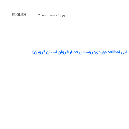
ورود به سامانه
ENGLISH
تایی (مطالعه موردی: روستای حصارخروان استان قزوین)