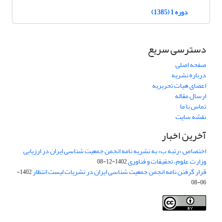
دوره 1 (1385)
دسترسی سریع
صفحه اصلی
درباره نشریه
اعضای هیات تحریریه
ارسال مقاله
تماس با ما
نقشه سایت
آخرین اخبار
اختصاص «رتبه ب» به نشریه نامه انجمن جمعیت شناسی ایران در ارزیابی
وزارت علوم، تحقیقات و فناوری
1402-12-08
قرار گرفتن نامه انجمن جمعیت شناسی ایران در نشریات لیست انتظار
1402-
06-08
Creative Commons Attribution 4.0
This work is licensed under a