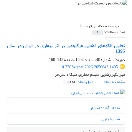
نویسنده =
دانش فر، ملیکا
تعداد مقالات:
1
تحلیل الگوهای فضایی مرگ‌و‌میر بر اثر بیماری در ایران در سال
1395
دوره 20، شماره 40، اسفند 1404، صفحه
143-160
10.22034/jpai.2026.2056643.1405
مهرانگیز رضایی، شبنم جعفری، ملیکا دانش فر
مشاهده مقاله
اصل مقاله
1.63 M
مقالات آماده انتشار
شماره جاری
شماره‌های پیشین نشریه