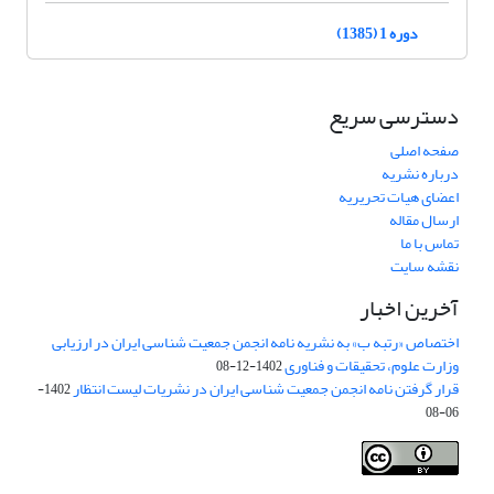
دوره 1 (1385)
دسترسی سریع
صفحه اصلی
درباره نشریه
اعضای هیات تحریریه
ارسال مقاله
تماس با ما
نقشه سایت
آخرین اخبار
اختصاص «رتبه ب» به نشریه نامه انجمن جمعیت شناسی ایران در ارزیابی
وزارت علوم، تحقیقات و فناوری
1402-12-08
قرار گرفتن نامه انجمن جمعیت شناسی ایران در نشریات لیست انتظار
1402-
06-08
Creative Commons Attribution 4.0
This work is licensed under a