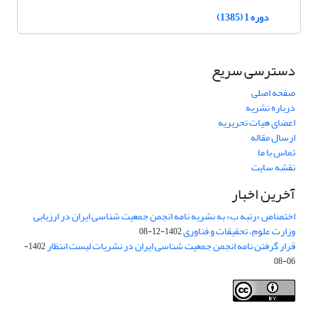
دوره 1 (1385)
دسترسی سریع
صفحه اصلی
درباره نشریه
اعضای هیات تحریریه
ارسال مقاله
تماس با ما
نقشه سایت
آخرین اخبار
اختصاص «رتبه ب» به نشریه نامه انجمن جمعیت شناسی ایران در ارزیابی
وزارت علوم، تحقیقات و فناوری
1402-12-08
قرار گرفتن نامه انجمن جمعیت شناسی ایران در نشریات لیست انتظار
1402-
06-08
Creative Commons Attribution 4.0
This work is licensed under a