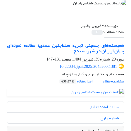
نویسنده =
غریبی، بختیار
تعداد مقالات:
1
همبسته‌های جمعیتی تجربه سقط‌جنین عمدی؛ مطالعه نمونه‌ای
پنهان از زنان در شهر سنندج
دوره 20، شماره 39، شهریور 1404، صفحه
131-147
10.22034/jpai.2025.2045200.1381
سعید خانی، بختیار غریبی، کمال خالق پناه
مشاهده مقاله
اصل مقاله
636.07 K
مقالات آماده انتشار
شماره جاری
شماره‌های پیشین نشریه