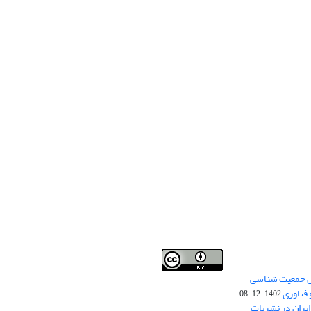
من جمعیت شناسی
Creative Commons
This work is licensed under a
 فناوری
Attribution 4.0 International License
1402-12-08
.
یران در نشریات