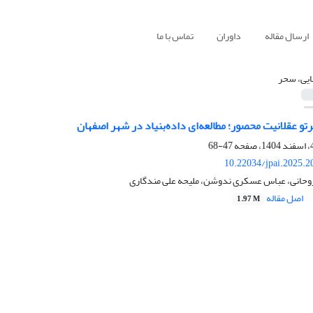
ارسال مقاله
داوران
تماس با ما
یی، سحر
تو عقلانیت محصور؛ مطالعه‌ای داده‌بنیاد در شهر اصفهان
47-68
10.22034/jpai.2025.
وحانی، عباس عسکری ندوشن، ملیحه علی مندگاری
اصل مقاله
1.97 M