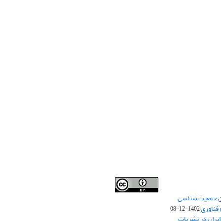
من جمعیت شناسی
Creative Commons
This work is licensed under a
 فناوری
Attribution 4.0 International License
1402-12-08
.
یران در نشریات