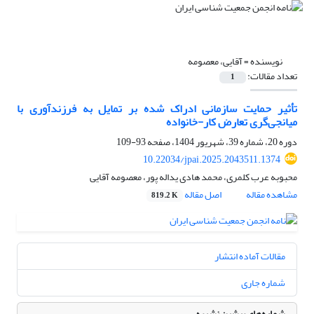
نویسنده =
آقایی، معصومه
تعداد مقالات:
1
تأثیر حمایت سازمانی ادراک شده بر تمایل به فرزندآوری با
میانجی‌گری تعارض کار-خانواده
دوره 20، شماره 39، شهریور 1404، صفحه
93-109
10.22034/jpai.2025.2043511.1374
محبوبه عرب کلمری، محمد هادی یداله پور، معصومه آقایی
مشاهده مقاله
اصل مقاله
819.2 K
مقالات آماده انتشار
شماره جاری
شماره‌های پیشین نشریه