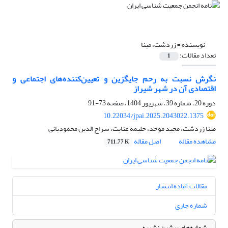
نویسنده =
زردشت، مینا
تعداد مقالات:
1
نگرش نسبت به رحم جایگزین و تعیین‌کننده‌های اجتماعی و
اقتصادی آن در شهر شیراز
دوره 20، شماره 39، شهریور 1404، صفحه
73-91
10.22034/jpai.2025.2043022.1375
مینا زردشت، مجید موحد، حلیمه عنایت، سراج الدین محمودیانی
مشاهده مقاله
اصل مقاله
711.77 K
مقالات آماده انتشار
شماره جاری
شماره‌های پیشین نشریه