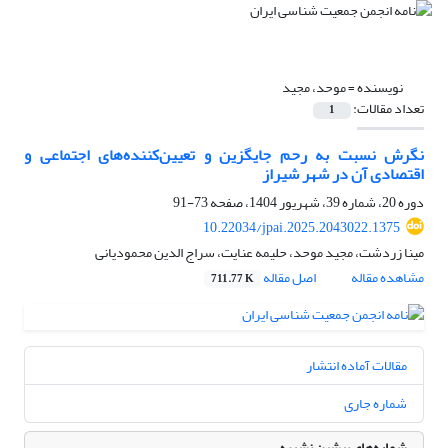
نویسنده =
موحد، مجید
تعداد مقالات:
1
نگرش نسبت به رحم جایگزین و تعیین‌کننده‌های اجتماعی و
اقتصادی آن در شهر شیراز
دوره 20، شماره 39، شهریور 1404، صفحه
73-91
10.22034/jpai.2025.2043022.1375
مینا زردشت، مجید موحد، حلیمه عنایت، سراج الدین محمودیانی
مشاهده مقاله
اصل مقاله
711.77 K
مقالات آماده انتشار
شماره جاری
شماره‌های پیشین نشریه