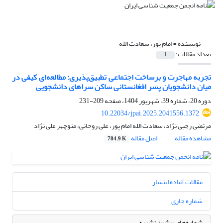
نویسنده =
امام پور، سعادت الله
تعداد مقالات:
1
تجربه مهاجرت و برساخت اجتماعی تطبیق‌پذیری: مطالعه‌ای کیفی در
میان دانشجویان پسر افغانستانی ساکن سراهای دانشجویی
دوره 20، شماره 39، شهریور 1404، صفحه
209-231
10.22034/jpai.2025.2041556.1372
مرتضی رجبی نژاد، سعادت الله امام پور، علی روحانی، منوچهر علی نژاد
مشاهده مقاله
اصل مقاله
784.9 K
مقالات آماده انتشار
شماره جاری
شماره‌های پیشین نشریه