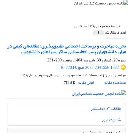
نویسنده =
رجبی نژاد، مرتضی
تعداد مقالات:
1
تجربه مهاجرت و برساخت اجتماعی تطبیق‌پذیری: مطالعه‌ای کیفی در
میان دانشجویان پسر افغانستانی ساکن سراهای دانشجویی
دوره 20، شماره 39، شهریور 1404، صفحه
209-231
10.22034/jpai.2025.2041556.1372
مرتضی رجبی نژاد، سعادت الله امام پور، علی روحانی، منوچهر علی نژاد
مشاهده مقاله
اصل مقاله
784.9 K
مقالات آماده انتشار
شماره جاری
شماره‌های پیشین نشریه