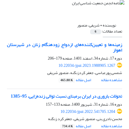
نویسنده =
شریفی، منصور
تعداد مقالات:
6
زمینه‌ها و تعیین‌کننده‌های ازدواج زودهنگام زنان در شهرستان
اهواز
دوره 17، شماره 34، اسفند 1401، صفحه
179-206
10.22034/jpai.2023.1988905.1267
شمسی پورعباسی، جعفر کردزنگنه، منصور شریفی
مشاهده مقاله
اصل مقاله
465.88 K
تحولات باروری در ایران برمبنای نسبت توالی زنده‌زایی، 95-1385
دوره 16، شماره 31، شهریور 1400، صفحه
133-157
10.22034/jpai.2022.541705.1204
محسن نادری بنی، منصور شریفی، جعفر کرد زنگنه
مشاهده مقاله
اصل مقاله
734.4 K