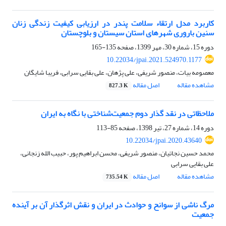
کاربرد مدل ارتقاء سلامت پندر در ارزیابی کیفیت زندگی زنان
سنین باروری شهرهای استان سیستان و بلوچستان
دوره 15، شماره 30، مهر 1399، صفحه
135-165
10.22034/jpai.2021.524970.1177
معصومه بیات، منصور شریفی، علی پژهان، علی بقایی سرابی، فریبا شایگان
مشاهده مقاله
اصل مقاله
827.3 K
ملاحظاتی در نقد گذار دوم جمعیت‌شناختی با نگاه به ایران
دوره 14، شماره 27، تیر 1398، صفحه
85-113
10.22034/jpai.2020.43640
محمد حسین نجاتیان، منصور شریفی، محسن ابراهیم پور، حبیب الله زنجانی،
علی بقایی سرابی
مشاهده مقاله
اصل مقاله
735.54 K
مرگ ناشی از سوانح و حوادث در ایران و نقش اثرگذار آن بر آینده
جمعیت