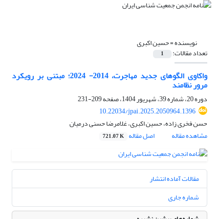
نویسنده =
حسین اکبری
تعداد مقالات:
1
واکاوی الگوهای جدید مهاجرت، 2014- 2024؛ مبتنی بر رویکرد
مرور نظامند
دوره 20، شماره 39، شهریور 1404، صفحه
209-231
10.22034/jpai.2025.2050964.1396
حسن فخری زاده، حسین اکبری، غلامرضا حسنی درمیان
مشاهده مقاله
اصل مقاله
721.07 K
مقالات آماده انتشار
شماره جاری
شماره‌های پیشین نشریه