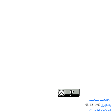
من جمعیت شناسی
Creative Commons
This work is licensed under a
 فناوری
Attribution 4.0 International License
1402-12-08
.
یران در نشریات