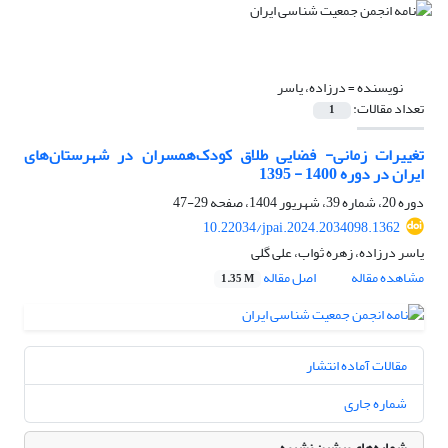
نویسنده =
درزاده، یاسر
تعداد مقالات:
1
تغییرات زمانی- فضایی طلاق کودک‌همسران در شهرستان‌های
ایران در دوره 1400 - 1395
دوره 20، شماره 39، شهریور 1404، صفحه
29-47
10.22034/jpai.2024.2034098.1362
یاسر درزاده، زهره ثواب، علی گلی
مشاهده مقاله
اصل مقاله
1.35 M
مقالات آماده انتشار
شماره جاری
شماره‌های پیشین نشریه