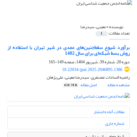
نویسنده =
معینی، سیدرضا
تعداد مقالات:
1
برآورد شیوع سقط‌جنین‌های عمدی در شهر تهران با استفاده از
روش بسط شبکه‌ای برای سال 1402
دوره 20، شماره 39، شهریور 1404، صفحه
149-165
10.22034/jpai.2025.2046895.1386
راضیه السادات غضنفری، سیدرضا معینی، علی پژهان
مشاهده مقاله
اصل مقاله
650.78 K
مقالات آماده انتشار
شماره جاری
شماره‌های پیشین نشریه