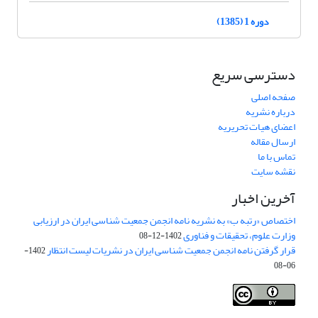
دوره 1 (1385)
دسترسی سریع
صفحه اصلی
درباره نشریه
اعضای هیات تحریریه
ارسال مقاله
تماس با ما
نقشه سایت
آخرین اخبار
اختصاص «رتبه ب» به نشریه نامه انجمن جمعیت شناسی ایران در ارزیابی
وزارت علوم، تحقیقات و فناوری
1402-12-08
قرار گرفتن نامه انجمن جمعیت شناسی ایران در نشریات لیست انتظار
1402-
06-08
Creative Commons Attribution 4.0
This work is licensed under a