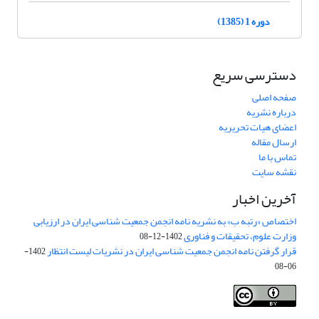
دوره 1 (1385)
دسترسی سریع
صفحه اصلی
درباره نشریه
اعضای هیات تحریریه
ارسال مقاله
تماس با ما
نقشه سایت
آخرین اخبار
اختصاص «رتبه ب» به نشریه نامه انجمن جمعیت شناسی ایران در ارزیابی
وزارت علوم، تحقیقات و فناوری
1402-12-08
قرار گرفتن نامه انجمن جمعیت شناسی ایران در نشریات لیست انتظار
1402-
06-08
Creative Commons Attribution 4.0
This work is licensed under a