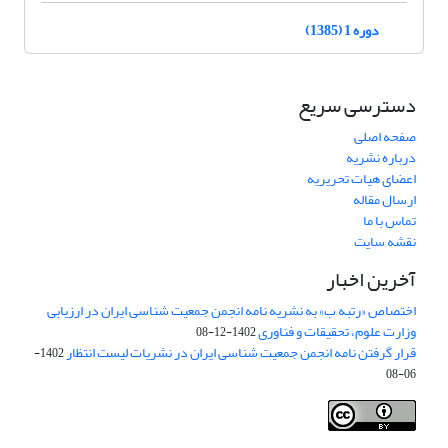
دوره 1 (1385)
دسترسی سریع
صفحه اصلی
درباره نشریه
اعضای هیات تحریریه
ارسال مقاله
تماس با ما
نقشه سایت
آخرین اخبار
اختصاص «رتبه ب» به نشریه نامه انجمن جمعیت شناسی ایران در ارزیابی
وزارت علوم، تحقیقات و فناوری
1402-12-08
قرار گرفتن نامه انجمن جمعیت شناسی ایران در نشریات لیست انتظار
1402-
06-08
Creative Commons Attribution 4.0
This work is licensed under a