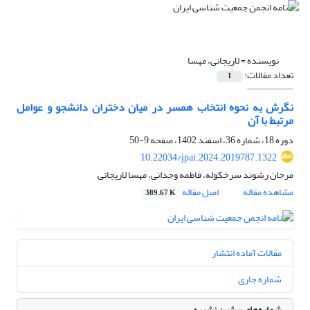
نویسنده =
لاریجانی، مهسا
تعداد مقالات:
1
نگرش به نحوه انتخاب همسر در میان دختران دانشجو و عوامل
مرتبط با آن
دوره 18، شماره 36، اسفند 1402، صفحه
9-50
10.22034/jpai.2024.2019787.1322
مرجان رشوند سرخکوله، فاطمه وجدانی، مهسا لاریجانی
مشاهده مقاله
اصل مقاله
389.67 K
مقالات آماده انتشار
شماره جاری
شماره‌های پیشین نشریه