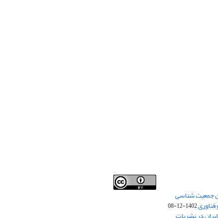
من جمعیت شناسی
Creative Commons
This work is licensed under a
 فناوری
Attribution 4.0 International License
1402-12-08
.
یران در نشریات