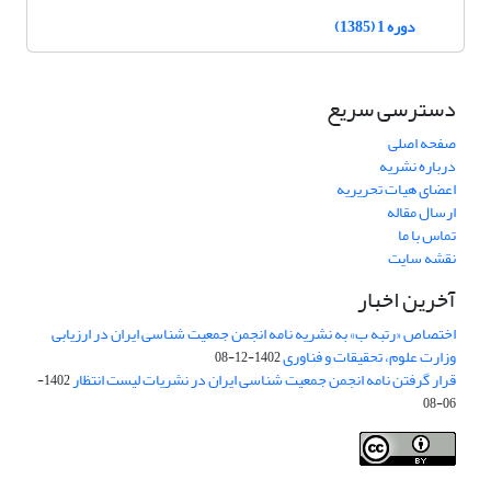
دوره 1 (1385)
دسترسی سریع
صفحه اصلی
درباره نشریه
اعضای هیات تحریریه
ارسال مقاله
تماس با ما
نقشه سایت
آخرین اخبار
اختصاص «رتبه ب» به نشریه نامه انجمن جمعیت شناسی ایران در ارزیابی
وزارت علوم، تحقیقات و فناوری
1402-12-08
قرار گرفتن نامه انجمن جمعیت شناسی ایران در نشریات لیست انتظار
1402-
06-08
Creative Commons Attribution 4.0
This work is licensed under a