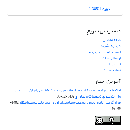
دوره 1 (1385)
دسترسی سریع
صفحه اصلی
درباره نشریه
اعضای هیات تحریریه
ارسال مقاله
تماس با ما
نقشه سایت
آخرین اخبار
اختصاص «رتبه ب» به نشریه نامه انجمن جمعیت شناسی ایران در ارزیابی
وزارت علوم، تحقیقات و فناوری
1402-12-08
قرار گرفتن نامه انجمن جمعیت شناسی ایران در نشریات لیست انتظار
1402-
06-08
Creative Commons Attribution 4.0
This work is licensed under a