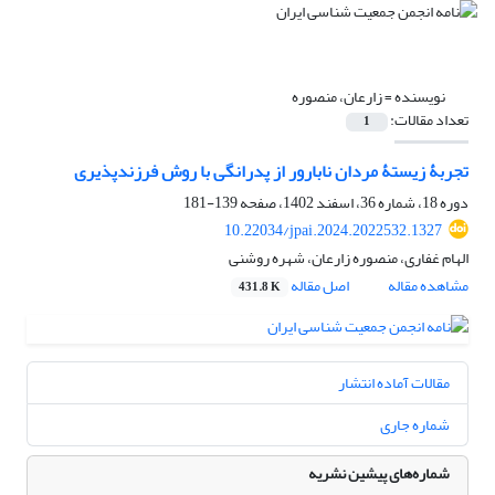
نویسنده =
زارعان، منصوره
تعداد مقالات:
1
تجربۀ زیستۀ مردان نابارور از پدرانگی با روش فرزندپذیری
دوره 18، شماره 36، اسفند 1402، صفحه
139-181
10.22034/jpai.2024.2022532.1327
الهام غفاری، منصوره زارعان، شهره روشنی
مشاهده مقاله
اصل مقاله
431.8 K
مقالات آماده انتشار
شماره جاری
شماره‌های پیشین نشریه