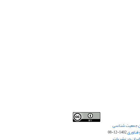
من جمعیت شناسی
Creative Commons
This work is licensed under a
 فناوری
Attribution 4.0 International License
1402-12-08
.
یران در نشریات