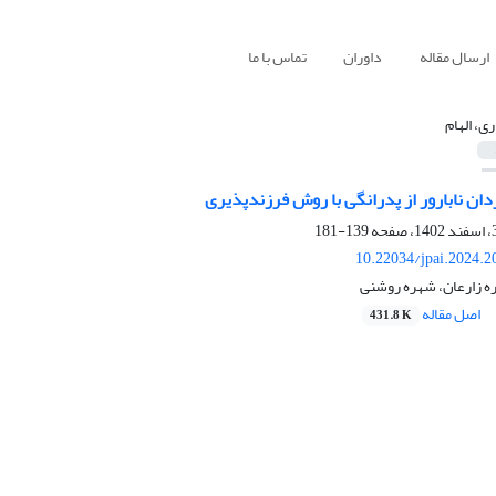
ارسال مقاله
داوران
تماس با ما
ری، الهام
ان نابارور از پدرانگی با روش فرزندپذیری
139-181
10.22034/jpai.2024.
ره زارعان، شهره روشنی
اصل مقاله
431.8 K