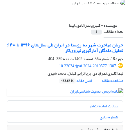
نویسنده =
کلهری ندرآبادی، لیدا
تعداد مقالات:
1
جریان مهاجرت شهر به روستا در ایران طی سال‌های ۱۳۹۶ تا ۱۴۰۰:
تحلیل دادگان آمارگیری نیروی‌کار
دوره 18، شماره 36، اسفند 1402، صفحه
359-404
10.22034/jpai.2024.2010577.1307
لیدا کلهری ندرآبادی، پریا ترابی کهلان، محمد شیری
مشاهده مقاله
اصل مقاله
432.63 K
مقالات آماده انتشار
شماره جاری
شماره‌های پیشین نشریه