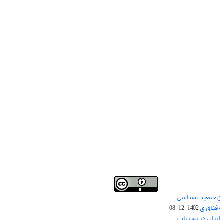
من جمعیت شناسی
Creative Commons
This work is licensed under a
 فناوری
Attribution 4.0 International License
1402-12-08
.
یران در نشریات