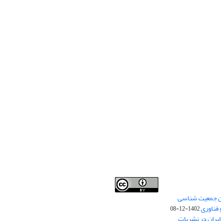
من جمعیت شناسی
Creative Commons
This work is licensed under a
 فناوری
Attribution 4.0 International License
1402-12-08
.
یران در نشریات