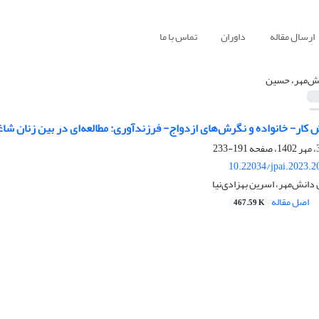
ارسال مقاله
داوران
تماس با ما
ش‌مهر، حسین
ض کار- خانواده و نگرش‌های ازدواج- فرزندآوری: مطالعه‌ای در بین زنان ش
191-233
10.22034/jpai.2023.
انش‌مهر، اسرین بهزادی‌نیا
اصل مقاله
467.59 K