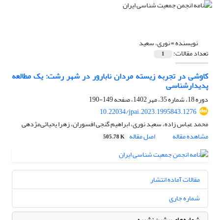
نویسنده =
نوری، سعید
تعداد مقالات:
1
کاوشی در تجربه زیسته مردان نابارور در شهر رشت: یک مطالعه‌
پدیدارشناسی
دوره 18، شماره 35، مهر 1402، صفحه
149-190
10.22034/jpai.2023.1995843.1276
محمد عباس زاده، سعید نوری، ابراهیم گنجی افسوران، زهرا یحیائی‌مژدهی
مشاهده مقاله
اصل مقاله
505.78 K
مقالات آماده انتشار
شماره جاری
شماره‌های پیشین نشریه