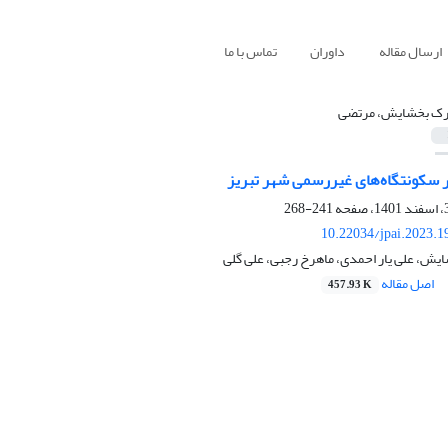
ارسال مقاله
داوران
تماس با ما
رک بخشایش، مرتضی
 سکونتگاه‌های غیررسمی شهر تبریز
241-268
10.22034/jpai.2023.
یش، علی یار احمدی، ماهرخ رجبی، علی گلی
اصل مقاله
457.93 K