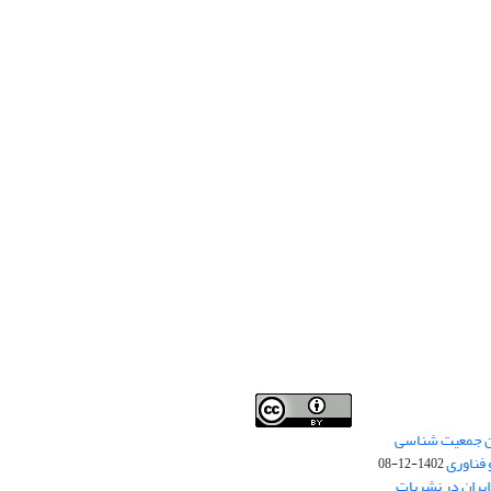
من جمعیت شناسی
Creative Commons
This work is licensed under a
 فناوری
Attribution 4.0 International License
1402-12-08
.
یران در نشریات