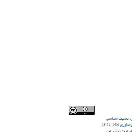
من جمعیت شناسی
Creative Commons
This work is licensed under a
 فناوری
Attribution 4.0 International License
1402-12-08
.
یران در نشریات