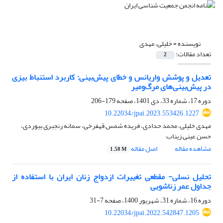
نویسنده =
خلیلی، مهدی
تعداد مقالات:
2
تعدیل و پوشش واریانس و خطای پیش‌بینی: کاربرد استنباط بیزی
در پیش‌بینی‌های مرگ‌ومیر
دوره 17، شماره 33، دی 1401، صفحه
179-206
10.22034/jpai.2023.553426.1227
مهدی خلیلی، محمد حدادی، فریده شمس قهفرخی، سمانه رنجبری بیوردی،
حسن عینی زیناب
مشاهده مقاله
اصل مقاله
1.58 M
تحلیل نسلی- مقطعی تغییرات ازدواج زنان ایران با استفاده از
جداول عمر زناشویی
دوره 16، شماره 31، شهریور 1400، صفحه
7-31
10.22034/jpai.2022.542847.1205