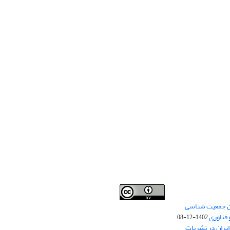
من جمعیت شناسی
Creative Commons
This work is licensed under a
 فناوری
Attribution 4.0 International License
1402-12-08
.
یران در نشریات