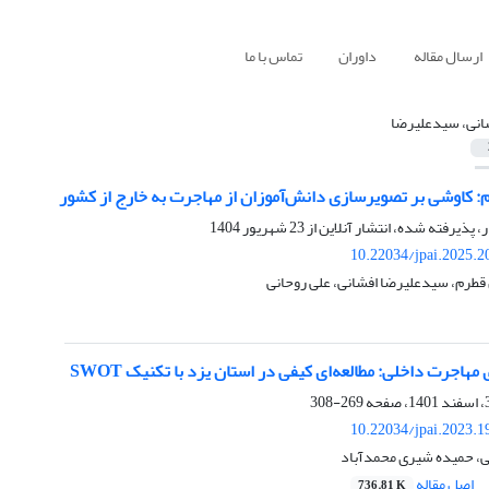
ارسال مقاله
داوران
تماس با ما
انی، سیدعلیرضا
م: کاوشی بر تصویرسازی دانش‌آموزان از مهاجرت به خارج از کشور
ر، پذیرفته شده، انتشار آنلاین از
23 شهریور 1404
10.22034/jpai.2025.
قطرم، سیدعلیرضا افشانی، علی روحانی
مهاجرت داخلی: مطالعه‌ای کیفی در استان یزد با تکنیک SWOT
269-308
10.22034/jpai.2023.
، حمیده شیری محمدآباد
اصل مقاله
736.81 K