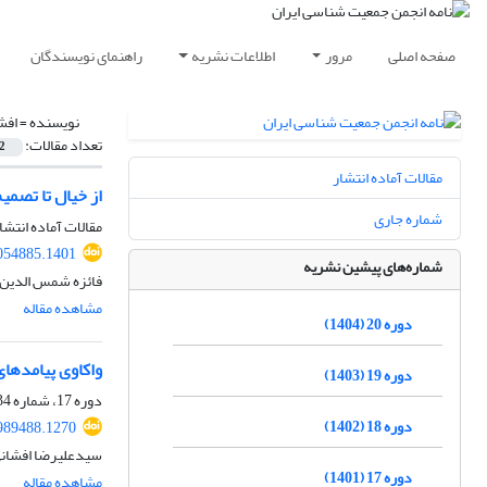
صفحه اصلی
مرور
اطلاعات نشریه
راهنمای نویسندگان
نویسنده =
افش
تعداد مقالات:
2
مقالات آماده انتشار
از خیال تا تصمی
شماره جاری
مقالات آماده انتشا
2054885.1401
شماره‌های پیشین نشریه
فائزه شمس الدین 
مشاهده مقاله
دوره 20 (1404)
واکاوی پیامدهای 
دوره 19 (1403)
دوره 17، شماره 34، اسفند 1401، صفحه
دوره 18 (1402)
1989488.1270
سیدعلیرضا افشانی
دوره 17 (1401)
مشاهده مقاله