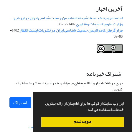
آخرین اخبار
اختصاص «رتبه ب» به نشریه نامه انجمن جمعیت شناسی ایران در ارزیابی
وزارت علوم، تحقیقات و فناوری
1402-12-08
قرار گرفتن نامه انجمن جمعیت شناسی ایران در نشریات لیست انتظار
1402-
06-08
Creative Commons Attribution 4.0
This work is licensed under a
International License
.
اشتراک خبرنامه
برای دریافت اخبار و اطلاعیه های مهم نشریه در خبرنامه نشریه مشترک
شوید.
اشتراک
این وب سایت از کوکی ها برای اطمینان از ارائه بهترین
خدمات استفاده می کند.
متوجه شدم
سامانه مدیریت نشریات علمی.
طراحی و پیاده سازی از
سیناوب