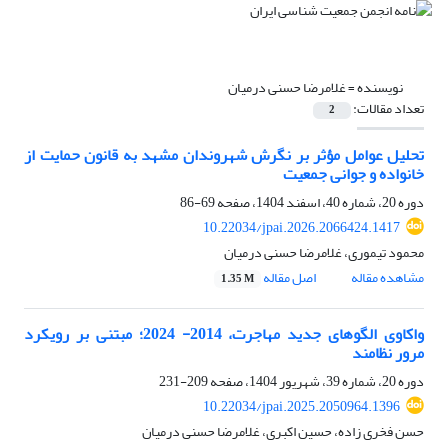
نویسنده =
غلامرضا حسنی درمیان
تعداد مقالات:
2
تحلیل عوامل مؤثر بر نگرش شهروندان مشهد به قانون حمایت از
خانواده و جوانی جمعیت
دوره 20، شماره 40، اسفند 1404، صفحه
69-86
10.22034/jpai.2026.2066424.1417
محمود تیموری، غلامرضا حسنی درمیان
مشاهده مقاله
اصل مقاله
1.35 M
واکاوی الگوهای جدید مهاجرت، 2014- 2024؛ مبتنی بر رویکرد
مرور نظامند
دوره 20، شماره 39، شهریور 1404، صفحه
209-231
10.22034/jpai.2025.2050964.1396
حسن فخری زاده، حسین اکبری، غلامرضا حسنی درمیان