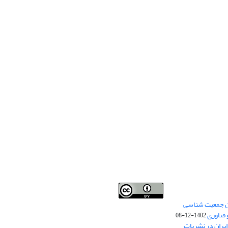
من جمعیت شناسی
Creative Commons
This work is licensed under a
 فناوری
Attribution 4.0 International License
1402-12-08
.
یران در نشریات